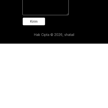
Kirim
Hak Cipta ©
2026
, shatail